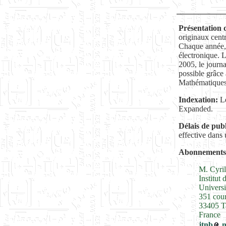
Présentation d
originaux centr
Chaque année, t
électronique. L
2005, le journa
possible grâce 
Mathématiques
Indexation:
Le
Expanded.
Délais
de publ
effective dans 
Abonnements
M. Cyril
Institut
Univers
351 cour
33405 T
France
jtnb
m