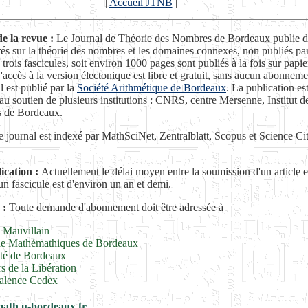
|
Accueil JTNB
|
e la revue :
Le Journal de Théorie des Nombres de Bordeaux publie de
és sur la théorie des nombres et les domaines connexes, non publiés par 
rois fascicules, soit environ 1000 pages sont publiés à la fois sur papie
'accès à la version électonique est libre et gratuit, sans aucun abonnem
l est publié par la
Société Arithmétique de Bordeaux
. La publication es
au soutien de plusieurs institutions : CNRS, centre Mersenne, Institut d
 de Bordeaux.
 journal est indexé par MathSciNet, Zentralblatt, Scopus et Science Ci
ication :
Actuellement le délai moyen entre la soumission d'un article e
un fascicule est d'environ un an et demi.
:
Toute demande d'abonnement doit être adressée à
 Mauvillain
 de Mathémathiques de Bordeaux
ité de Bordeaux
s de la Libération
alence Cedex
ath.u-bordeaux.fr