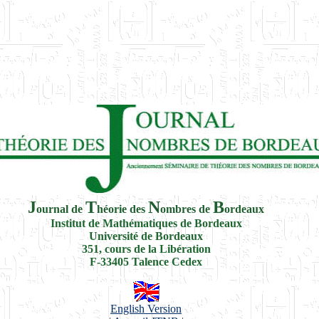
J
T
N
B
ournal de
héorie des
ombres de
ordeaux
Institut de Mathématiques de Bordeaux
Université de Bordeaux
351, cours de la Libération
F-33405 Talence Cedex
English Version